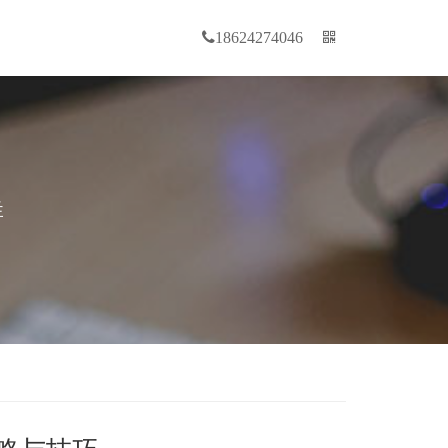
18624274046
群