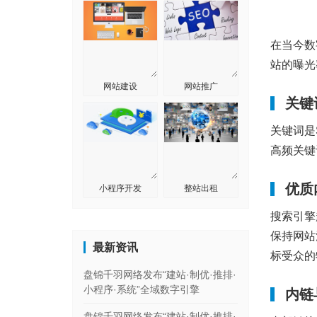
在当今数
站的曝光
网站建设
网站推广
关键
关键词是S
高频关键
优质
小程序开发
整站出租
搜索引擎
保持网站
最新资讯
标受众的
盘锦千羽网络发布“建站·制优·推排·
小程序·系统”全域数字引擎
内链
盘锦千羽网络发布“建站·制优·推排·