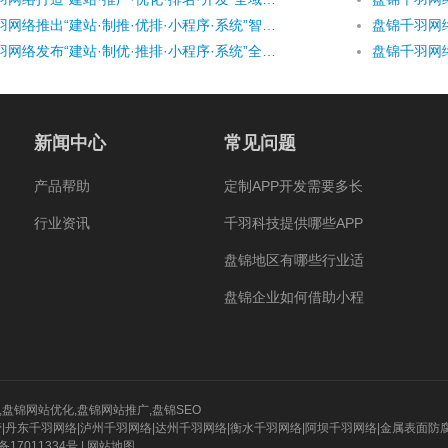
盘锦千羽网络推出“建站·制推·优排·小程序·系统”智能协同生态
盘锦千羽网络发布“建站·制优·推排·小程序·系统”全域数字引擎
新闻中心
常见问题
产品帮助
定制APP开发需要多长
行业资讯
千羽科技提供哪些APP
盘锦地区有哪些行业适
盘锦企业如何借助小程
,
盘锦网站优化
,
盘锦网站推广
,
盘锦SEO
管
|
丹东千羽网络
|
泸州千羽网络
|
达州千羽网络
|
衡水千羽网络
|
阿坝千羽网络
|
金属表面防
备17011334号
|
网站地图