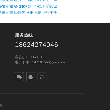
盘锦千羽网络发布“建站·优化·推广·小程序·系统”全维智能引擎
盘锦千羽网络推出“建站·制优·推排·系统·小程序”全域协同解决方案
服务热线
18624274046
客服QQ：147181566
电子邮件：147181566@qq.com
腐
|