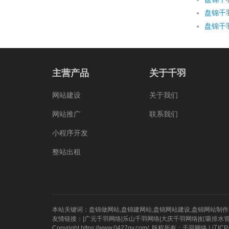
主营产品
关于千羽
网站建设
关于我们
网站推广
联系我们
小程序开发
整站出租
本站关键词：
盘锦做网站
,
盘锦建网站
,
盘锦网站建设
,
盘锦网站制作
友情链接：|
广元千羽网络
|
乐山千羽网络
|
大庆千羽网络
|
虹吸排水
Copyright https://www.0427qy.com/. 版权所有：
千羽网络
|
辽ICP