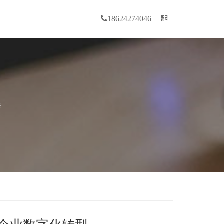
18624274046
群