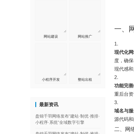
一、
网站建设
网站推广
1.
现代化网
度，确保
现代感和
2.
小程序开发
整站出租
功能完善
重后台资
3.
最新资讯
域名与服
盘锦千羽网络发布“建站·制优·推排·
源代码和
小程序·系统”全域数字引擎
二、网
盘锦千羽网络发布“建站·制优·推排·