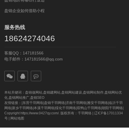
盘锦地区有哪些行业适
盘锦企业如何借助小程
服务热线
18624274046
客服QQ：147181566
电子邮件：147181566@qq.com
本站关键词：
盘锦做网站
,
盘锦建网站
,
盘锦网站建设
,
盘锦网站制作
,
盘锦网站优
化
,
盘锦网站推广
,
盘锦SEO
友情链接：|
东营千羽网络
|
盘锦千羽网络
|
济南千羽网络
|
雅安千羽网络
|
临沂千羽
网络
|
新乡千羽网络
|
本溪千羽网络
|
绥化千羽网络
|
双鸭山千羽网络
|
朝阳千羽网络
|
Copyright https://www.0427qy.com/. 版权所有：
千羽网络
|
辽ICP备17011334
号
|
网站地图