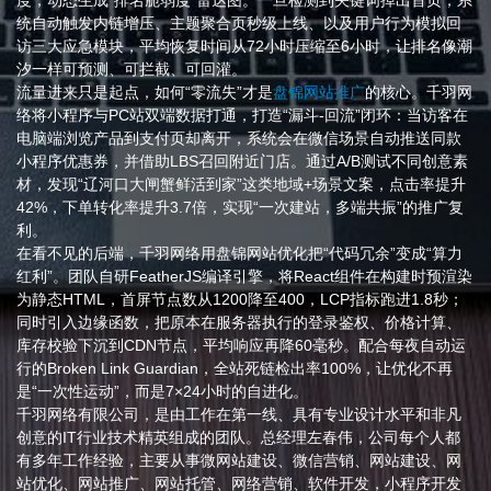
度，动态生成“排名脆弱度”雷达图。一旦检测到关键词掉出首页，系
统自动触发内链增压、主题聚合页秒级上线、以及用户行为模拟回
访三大应急模块，平均恢复时间从72小时压缩至6小时，让排名像潮
汐一样可预测、可拦截、可回灌。
流量进来只是起点，如何“零流失”才是
盘锦网站推广
的核心。千羽网
络将小程序与PC站双端数据打通，打造“漏斗-回流”闭环：当访客在
电脑端浏览产品到支付页却离开，系统会在微信场景自动推送同款
小程序优惠券，并借助LBS召回附近门店。通过A/B测试不同创意素
材，发现“辽河口大闸蟹鲜活到家”这类地域+场景文案，点击率提升
42%，下单转化率提升3.7倍，实现“一次建站，多端共振”的推广复
利。
在看不见的后端，千羽网络用盘锦网站优化把“代码冗余”变成“算力
红利”。团队自研FeatherJS编译引擎，将React组件在构建时预渲染
为静态HTML，首屏节点数从1200降至400，LCP指标跑进1.8秒；
同时引入边缘函数，把原本在服务器执行的登录鉴权、价格计算、
库存校验下沉到CDN节点，平均响应再降60毫秒。配合每夜自动运
行的Broken Link Guardian，全站死链检出率100%，让优化不再
是“一次性运动”，而是7×24小时的自进化。
千羽网络有限公司，是由工作在第一线、具有专业设计水平和非凡
创意的IT行业技术精英组成的团队。总经理左春伟，公司每个人都
有多年工作经验，主要从事微网站建设、微信营销、网站建设、网
站优化、网站推广、网站托管、网络营销、软件开发，小程序开发