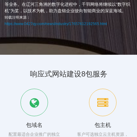
等业务。在辽河三角洲的数字化进程中，千羽网络将继续以“数字织
机”为桨，以技术为帆，助力盘锦企业驶向智能商业的深蓝海域。
转载注明来源：
https://www.0427qy.com/news/industry/17657612192565.html
响应式网站建设8包服务
包域名
包主机
配置最适合企业推广的独立
客户可选独立云主机资源，