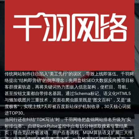
传统网站制作往往陷入“美工先行”的误区，导致上线即落伍。千羽网
络提出“结构即营销”的倒序理念：先用盘锦SEO大数据反向推导目标
客群搜索轨迹，再将关键词热力图嵌入信息架构，使栏目、导航、
甚至按钮文案都自带排名基因。通过Schema标记、语义化HTML5
与懒加载图片三重技术，页面在爬虫眼里既是“图文百科”，又是“速
度极客”，实现上线7天即被百度新站保护机制收录，30天核心词挺
进TOP30。
当同行还在纠结“TDK写法”时，千羽网络把盘锦网站排名升级为“实
时排位赛”。自研RankPulse监控中台每15分钟抓取搜索引擎结果
页，结合竞品外链波动、用户点击调权、MUM算法语义扩展三大维