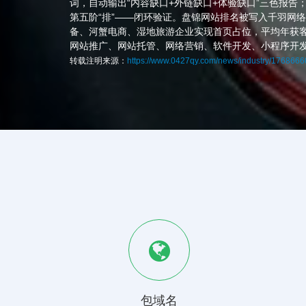
词，自动输出“内容缺口+外链缺口+体验缺口”三色报告
第五阶“排”——闭环验证。盘锦网站排名被写入千羽网络
备、河蟹电商、湿地旅游企业实现首页占位，平均年获客
网站推广、网站托管、网络营销、软件开发、小程序开
转载注明来源：
https://www.0427qy.com/news/industry/176866
包域名