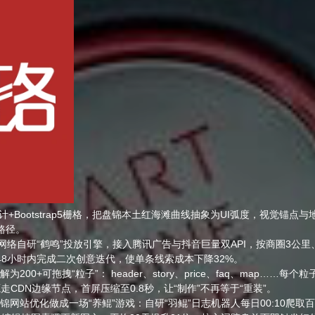
计+Bootstrap5栅格，把盘锦本土红海滩曲线抽象为UI弧度，视觉锚
路径。
羽网络自研“鹤鸣”投放引擎，接入腾讯广告与抖音巨量双API，按商圈3公
48小时内完成二次创意迭代，使单条线索成本下降32%。
解为200+可拖拽“粒子”： header、story、price、faq、map…
源走CDN边缘节点，首屏压缩至0.8秒，让“制作”不再等于“重装”。
网站优化做成一场“养鲲”游戏：自研“羽鲲”日志机器人每日00:10爬取百