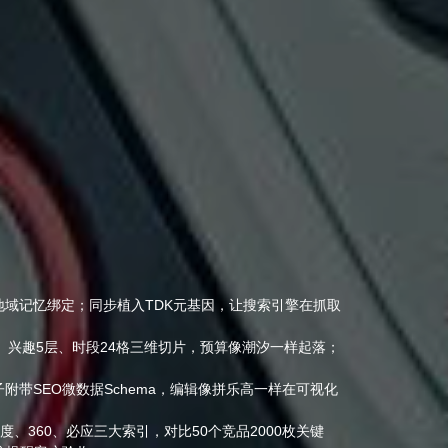
点与地域记忆绑定；同步植入TDK元基因，让搜索引擎在抓取
里、兴趣5层、时段24格三维切片，预算像潮汐一样起落；
…每个粒子附带SEO微数据Schema，编辑像拼乐高一样在可视化
度、360、必应三大索引，对比50个竞品2000枚关键