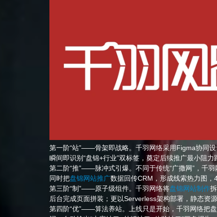
第一阶“站”——骨架即战略。千羽网络采用Figma协同设
瞬间即识别“盘锦+行业”双标签，奠定后续推广最小阻力
第二阶“推”——脉冲式引爆。不同于传统“广撒网”，千
同时把
盘锦网站推广
数据回传CRM，形成线索热力图，
第三阶“制”——原子级组件。千羽网络将
盘锦网站制作
拆
后台完成页面拼装；更以Serverless架构部署，静态资
第四阶“优”——算法养站。上线只是开始，千羽网络把盘锦