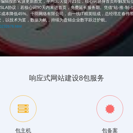
；编辑按图索骥更新图文，平均30天提升21位，核心词跻身首页即触发短
SLA协议：若核心词90天内未进首页，免费延长服务期。凭借“站-推-制
成本降低45%。千羽网络有限公司，由一线IT精英组成，总经理左春伟
发，以技术为桨，数据为帆，持续为盘锦企业数字跃迁护航。
60232676.html
响应式网站建设8包服务
包主机
包备案