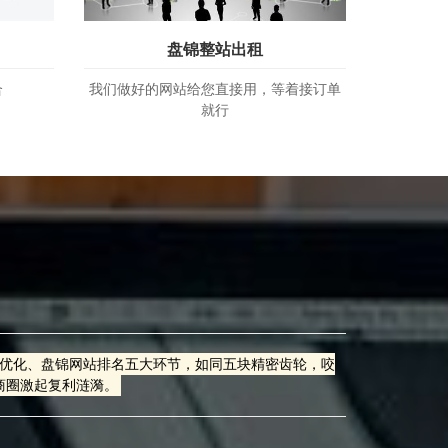
盘锦整站出租
合
我们做好的网站给您直接用，等着接订单
就行
站优化、盘锦网站排名五大环节，如同五块精密齿轮，咬
商圈激起复利涟漪。