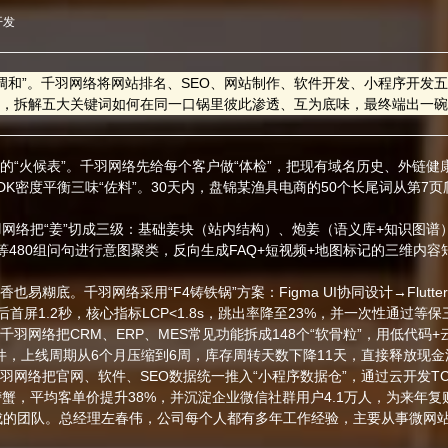
开发
味调和”。千羽网络将网站排名、SEO、网站制作、软件开发、小程序开
喻，拆解五大关键词如何在同一口锅里彼此渗透、互为底味，最终端出一
的“火候表”。千羽网络先给每个客户做“体检”，把现有域名历史、外链健
TDK密度平衡三味“佐料”。30天内，盘锦某渔具电商的50个长尾词从第7
千羽网络把“姜”切成三级：基础姜块（站内结构）、炮姜（语义库+知识图
等480组问句进行意图聚类，反向生成FAQ+短视频+地图标记的三维内容
底。千羽网络采用“F4铸铁锅”方案：Figma UI协同设计→Flutter响
后首屏1.2秒，核心指标LCP<1.8s，跳出率降至23%，并一次性通过等
羽网络把CRM、ERP、MES常见功能拆成148个“软骨粒”，用低代码
件，上线周期从6个月压缩到6周，库存周转天数下降11天，直接释放现金
羽网络把官网、软件、SEO数据统一推入“小程序数据仓”，通过云开发T
螃蟹，平均客单价提升38%，并沉淀企业微信社群用户4.1万人，为来年
成的团队。总经理左春伟，公司每个人都有多年工作经验，主要从事微网