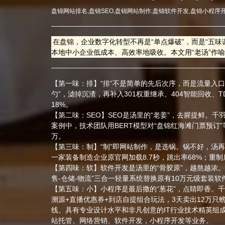
盘锦网站排名,盘锦SEO,盘锦网站制作,盘锦软件开发,盘锦小程序
在盘锦，企业数字化转型不再是“单点爆破”，而是“五
本地中小企业低成本、高效率地吸收。本文用“老汤”作
【第一味：排】“排”不是简单的先后次序，而是流量入口
勺”，滤掉沉渣，再补入301权重继承、404智能回收、
18%。
【第二味：SEO】SEO是汤里的“老姜”，去腥提鲜。
案例中，技术团队用BERT模型对“盘锦红海滩门票预订”
万。
【第三味：制】“制”即网站制作，是选锅。锅不好，汤再香也易糊
一家装备制造企业原官网加载8.7秒，跳出率68%；重制
【第四味：软】软件开发是汤里的“骨胶原”，越熬越浓。千
售-仓储-物流”三合一轻量系统替换原有10万元级套装软
【第五味：小】小程序是最后撒的“葱花”，点睛即香。千
溯源+直播优惠券+到店自提组合玩法，3天卖出12万只
线、具有专业设计水平和非凡创意的IT行业技术精英组
站托管、网络营销、软件开发，小程序开发等业务。