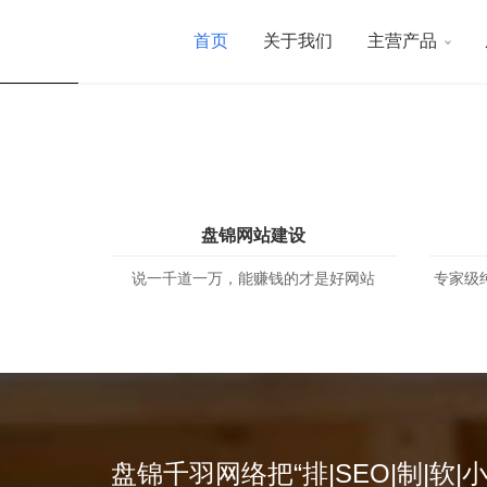
能
式
您
赚
解
服
首页
关于我们
主营产品
钱
决
务
盘锦网站建设
说一千道一万，能赚钱的才是好网站
专家级
盘锦千羽网络把“排|SEO|制|软