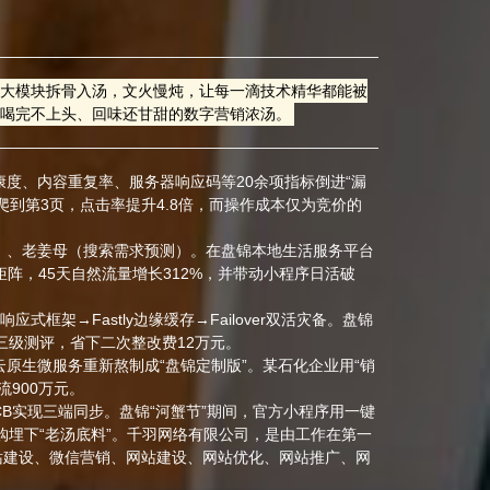
发五大模块拆骨入汤，文火慢炖，让每一滴技术精华都能被
碗喝完不上头、回味还甘甜的数字营销浓汤。
康度、内容重复率、服务器响应码等20余项指标倒进“漏
页爬到第3页，点击率提升4.8倍，而操作成本仅为竞价的
谱）、老姜母（搜索需求预测）。在盘锦本地生活服务平台
矩阵，45天自然流量增长312%，并带动小程序日活破
应式框架→Fastly边缘缓存→Failover双活灾备。盘锦
保三级测评，省下二次整改费12万元。
+云原生微服务重新熬制成“盘锦定制版”。某石化企业用“销
流900万元。
CB实现三端同步。盘锦“河蟹节”期间，官方小程序用一键
复购埋下“老汤底料”。千羽网络有限公司，是由工作在第一
站建设、微信营销、网站建设、网站优化、网站推广、网