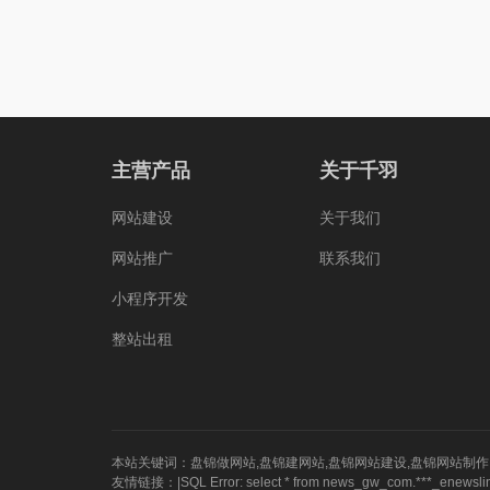
主营产品
关于千羽
网站建设
关于我们
网站推广
联系我们
小程序开发
整站出租
本站关键词：
盘锦做网站
,
盘锦建网站
,
盘锦网站建设
,
盘锦网站制作
友情链接：|SQL Error: select * from news_gw_com.***_enewslink o