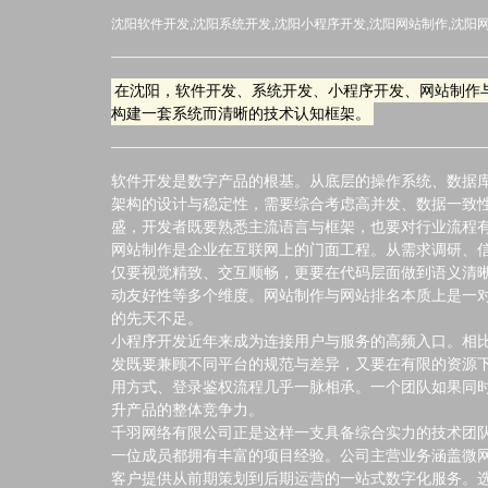
沈阳软件开发,沈阳系统开发,沈阳小程序开发,沈阳网站制作,沈阳
在沈阳，软件开发、系统开发、小程序开发、网站制作
构建一套系统而清晰的技术认知框架。
软件开发是数字产品的根基。从底层的操作系统、数据
架构的设计与稳定性，需要综合考虑高并发、数据一致性
盛，开发者既要熟悉主流语言与框架，也要对行业流程
网站制作是企业在互联网上的门面工程。从需求调研、信
仅要视觉精致、交互顺畅，更要在代码层面做到语义清
动友好性等多个维度。网站制作与网站排名本质上是一
的先天不足。
小程序开发近年来成为连接用户与服务的高频入口。相比
发既要兼顾不同平台的规范与差异，又要在有限的资源下
用方式、登录鉴权流程几乎一脉相承。一个团队如果同时
升产品的整体竞争力。
千羽网络有限公司正是这样一支具备综合实力的技术团队
一位成员都拥有丰富的项目经验。公司主营业务涵盖微
客户提供从前期策划到后期运营的一站式数字化服务。