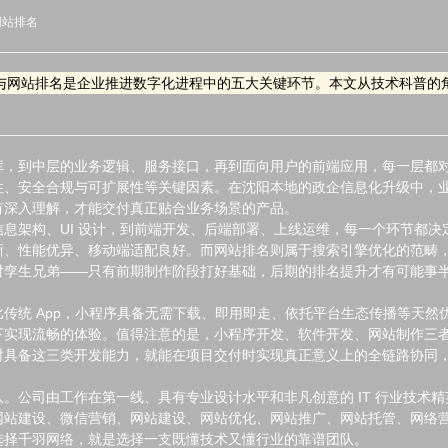
网站排名
与网站排名是企业推进数字化进程中的五大关键环节。本文从技术科普的
库，到中层的业务逻辑、服务接口，再到面向用户的前端应用，每一层都
、安全合规与可扩展性等关键因素。在沈阳本地的政企信息化升级中，业务
有深入理解，才能交付真正贴合业务场景的产品。
息架构、UI 设计，到前端开发、后端部署、上线运维，每一个环节都
晰、性能优异、移动端适配良好。而网站排名则属于搜索引擎优化的范畴
对孪生兄弟——只有前期制作阶段打好基础，后期的排名提升才有可能事
传统 App，小程序具备无需下载、即用即走、依托平台生态传播等天然
实现流畅的体验。值得注意的是，小程序开发、软件开发、网站制作三者在
具备这三类开发能力，就能在项目交付时实现真正意义上的全链路协同，让数
。公司由工作在第一线、具有专业设计水平和非凡创意的 IT 行业技术
网站建设、微信营销、网站建设、网站优化、网站推广、网站托管、网络
选择千羽网络，就是选择一支既懂技术又懂行业的靠谱团队。