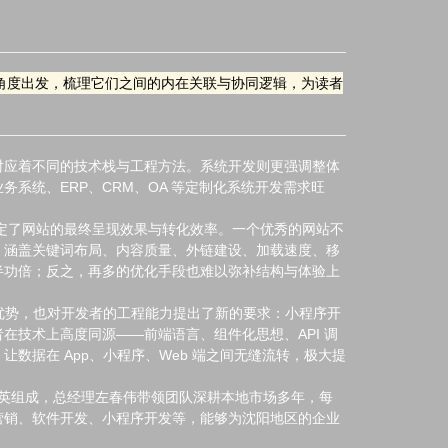
角度出发，梳理它们之间的内在关联与协同逻辑，为读者
对应着不同的技术栈与工程方法。系统开发则更强调整体
系统、ERP、CRM、OA 等定制化系统开发需求旺
决定了网站的最终呈现效果与转化效率。一个优秀的网站不
，涵盖关键词布局、内容质量、外链建设、加载速度、移
半功倍；反之，再多的优化手段也难以弥补结构与体验上
优势，也对开发者的工程能力提出了新的要求：小程序开
技术上高度同源——前端语言、组件化思想、API 调
据在 App、小程序、Web 端之间无缝流转，极大提
精英组成，总经理左春伟带领团队深耕本地市场多年，每
营销、软件开发、小程序开发等，能够为沈阳地区的企业