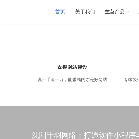
能
式
您
赚
解
服
首页
关于我们
主营产品
钱
决
务
盘锦网站建设
说一千道一万，能赚钱的才是好网站
专家级
沈阳千羽网络：打通软件小程序