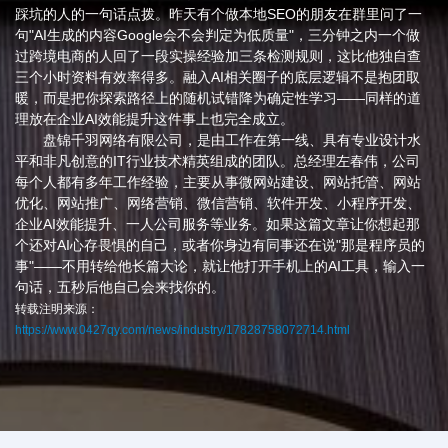
踩坑的人的一句话点拨。昨天有个做本地SEO的朋友在群里问了一
句"AI生成的内容Google会不会判定为低质量"，三分钟之内一个做
过跨境电商的人回了一段实操经验加三条检测规则，这比他独自查
三个小时资料有效率得多。融入AI相关圈子的底层逻辑不是抱团取
暖，而是把你探索路径上的随机试错降为确定性学习——同样的道
理放在企业AI效能提升这件事上也完全成立。
盘锦千羽网络有限公司，是由工作在第一线、具有专业设计水
平和非凡创意的IT行业技术精英组成的团队。总经理左春伟，公司
每个人都有多年工作经验，主要从事微网站建设、网站托管、网站
优化、网站推广、网络营销、微信营销、软件开发、小程序开发、
企业AI效能提升、一人公司服务等业务。如果这篇文章让你想起那
个还对AI心存畏惧的自己，或者你身边有同事还在说"那是程序员的
事"——不用转给他长篇大论，就让他打开手机上的AI工具，输入一
句话，五秒后他自己会来找你的。
转载注明来源：
https://www.0427qy.com/news/industry/17828758072714.html