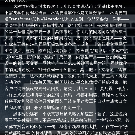
久感到愤怒。
这种愤怒我见过太多次了，所以直接说结论：零基础使用AI，
不需要学任何编程语言，不需要理解什么是向量数据库，不需要知
道Transformer架构和Attention机制的区别。你只需要做一件事——
学会把你想解决的问题描述给AI。这句话不夸张，是标准操作手册
的第一条也是最重要一条。具体来说，你面对的问题可以被分成三
大类，每一类都有对应的AI使用方法。第一类：整理信息类——比
如你有五份PDF合同需要提炼关键条款，或者二十篇行业文章需要
汇总观点。这类工作靠提示词就够了，指令就是"请从以下内容中提
取XX信息，按XX格式输出"。第二类：内容生产类——比如网站建
设中的着陆页文案、网站推广中的SEO关键词布局建议、网站优化
中的元描述改写。打开任何一个AI聊天工具，把上下文给足，需求
说清楚，第一版不满意就继续改，改到你满意为止。第三类：流程
自动化类——比如每天固定时间从指定平台抓数据汇总成报表、把
客户咨询按预设规则分流回复。这类可以用Agent工具配置工作流，
同样是点按钮和填字段的逻辑，代码一行都不用碰。盘锦本地做小
程序开发和轻量软件开发的团队已经在用这类工具自动生成接口文
档和测试用例，开发周期缩短了将近一半。
起步阶段还有一个极其容易被忽略的加速器：圈子。这里说的
圈子不是付费社群，不是大V私域，就是微信群、本地行业小聚、甚
至你在抖音评论区多问一句。AI这个领域迭代太快，不存在一个"学
完就能吃三年"的标准课程，真正高效的学习方式是借助还在第一线