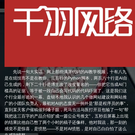
先说一句大实话：网上那些满屏代码的AI教学视频，十有八九
是在炫技而不是在教你。三百行的Python脚本，两百八十行是AI自
己生成的，剩下二十行是博主改了改变量名的——你把它当成AI门
槛高的证据，等于被一段自己会写代码的代码吓退了。这是我们这
个行业最吊诡的一幕。盘锦本地我认识的几个做网站建设和网站推
广的小团队负责人，最初对AI的态度无一例外是"那是程序员的事"，
直到某天客户催稿催到嗓子眼，死马当活马医打开豆包输了一句"帮
我把这三百字的产品介绍扩成一篇公众号推文"，五秒后屏幕上出现
的结果比他自己憋了两个小时的稿子还像样。他对我说，那一刻的
感觉不是惊喜，是愤怒——不是对AI愤怒，是对自己白白怕了这么