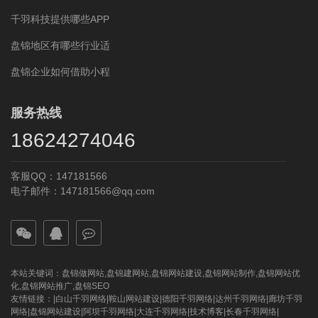
千羽科技提供哪些APP
盘锦地区有哪些行业适
盘锦企业如何借助小程
服务热线
18624274046
客服QQ：147181566
电子邮件：147181566@qq.com
本站关键词：
盘锦做网站
,
盘锦建网站
,
盘锦网站建设
,
盘锦网站制作
,
盘锦网站优
化
,
盘锦网站推广
,
盘锦SEO
友情链接：|
白山千羽网络
|
鞍山网站建设
|
德阳千羽网络
|
达州千羽网络
|
廊坊千羽
网络
|
盘锦网站建设
|
阿坝千羽网络
|
大连千羽网络
|
技术博客
|
长春千羽网络
|