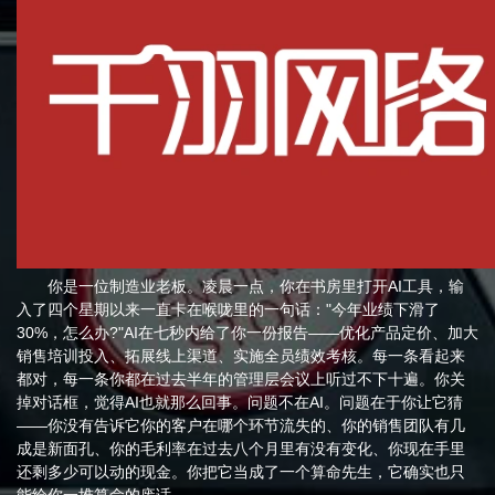
你是一位制造业老板。凌晨一点，你在书房里打开AI工具，输
入了四个星期以来一直卡在喉咙里的一句话："今年业绩下滑了
30%，怎么办?"AI在七秒内给了你一份报告——优化产品定价、加大
销售培训投入、拓展线上渠道、实施全员绩效考核。每一条看起来
都对，每一条你都在过去半年的管理层会议上听过不下十遍。你关
掉对话框，觉得AI也就那么回事。问题不在AI。问题在于你让它猜
——你没有告诉它你的客户在哪个环节流失的、你的销售团队有几
成是新面孔、你的毛利率在过去八个月里有没有变化、你现在手里
还剩多少可以动的现金。你把它当成了一个算命先生，它确实也只