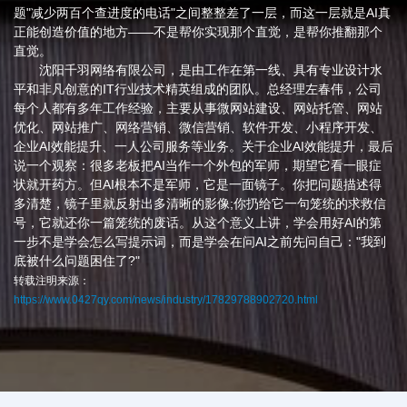
题"减少两百个查进度的电话"之间整整差了一层，而这一层就是AI真
正能创造价值的地方——不是帮你实现那个直觉，是帮你推翻那个
直觉。
沈阳千羽网络有限公司，是由工作在第一线、具有专业设计水
平和非凡创意的IT行业技术精英组成的团队。总经理左春伟，公司
每个人都有多年工作经验，主要从事微网站建设、网站托管、网站
优化、网站推广、网络营销、微信营销、软件开发、小程序开发、
企业AI效能提升、一人公司服务等业务。关于企业AI效能提升，最后
说一个观察：很多老板把AI当作一个外包的军师，期望它看一眼症
状就开药方。但AI根本不是军师，它是一面镜子。你把问题描述得
多清楚，镜子里就反射出多清晰的影像;你扔给它一句笼统的求救信
号，它就还你一篇笼统的废话。从这个意义上讲，学会用好AI的第
一步不是学会怎么写提示词，而是学会在问AI之前先问自己："我到
底被什么问题困住了?"
转载注明来源：
https://www.0427qy.com/news/industry/17829788902720.html