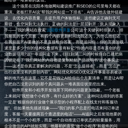
能给你一堆算命的废话。
这个场景在沈阳本地做网站建设推广和SEO的公司里每天都在
重演。老板打开AI说"帮我的网站提一下排名"，AI告诉他去做外链建
设、去优化内容质量、去提升用户体验指标。这些建议正确到无可
辩驳，也空洞到无法执行。正确的问法是一层层剥开：先从现象入
手——"我的网站在搜索'
沈阳软件开发
公司'这个关键词时排第八，排
我前面的七个页面，有四个内容更新时间比我还久，为什么他们还
在我前面?"AI要做的不是直接给你答案，而是追问你：你的页面加载
速度是多少?你的结构化数据有没有标记?你的内容是否有原创的行
业数据引用?这一串追问走下来，往往到第三问的时候你自己就把病
因锁定在了"我们网站的内容都是复制粘贴产品说明书"这个事实上
——这才是你真正要解决的问题，不是"怎么提排名"，而是"怎么产
出行业里没有的原创内容"。网站优化和SEO优化这件事最容易被误
解的地方也在这里：它不是花钱让AI给你出个方案清单，而是让AI帮
你把自己没意识到的那个真问题从一堆表面症状里挖出来。
软件开发和小程序开发场景下同样的问题更加隐蔽。一个老板
上来就问"我想做个小程序，有什么好的方案"，这种问法得到的答案
一定是"根据你的行业做个展示型的小程序配上在线支付和客服功
能"。但如果他先描述现象——"我们的客户总是打电话来问订单进
度，客服一天要接两百个查进度的电话"——AI追问之后发现他要的
根本不是一个小程序，而是一个自动推送订单状态的轻量服务，用
企业微信的API就能实现。他最初的直觉"做个小程序"和最终的问