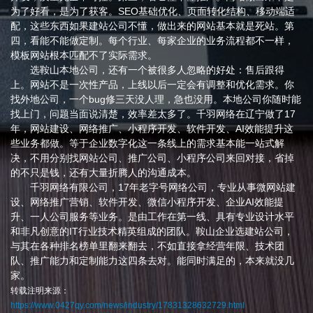
为了好看，是为了获客。SEO基础优化、页面转化结构、移动端适
配，这些东西如果建站公司不懂，做出来的网站基本就是死站。第
四，看能不能做定制。每个行业、每家企业的业务流程都不一样，
模板网站根本匹配不了实际需求。
选鞍山本地公司，还有一个被很多人忽略的好处：售后跟得
上。网站不是一次性产品，上线以后一定会有调整和优化需求。你
找外地公司，一个bug修三天没人理，急也没用。本地公司你随时能
找上门，问题当面说清楚，效率差太多了。千羽网络在辽宁做了17
年，网站建设、网络推广、小程序开发、软件开发、AI效能提升这
些业务都做。等于企业数字化这一条线上的需求基本能一站式解
决，不用分别找网站公司、推广公司、小程序公司来回对接，省掉
的不只是钱，还有大量折腾人的沟通成本。
千羽网络有限公司，17年老字号网络公司，专业从事微网站建
设、网络推广营销、软件开发、微信小程序开发、企业AI效能提
升、一人公司服务等业务。是由工作在第一线、具有专业设计水平
和非凡创意的IT行业技术精英组成的团队。鞍山企业选建站公司，
与其在各种排名榜单里翻来翻去，不如直接拿经营年限、技术团
队、推广能力和定制能力这四条去对。能同时满足的，本来就没几
家。
转载注明来源：
https://www.0427qy.com/news/industry/17831328632729.html