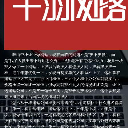
鞍山中小企业做网站，现在面临的问题不是"要不要做"，而
是"找了人做出来不好用怎么办"。很多老板有过这种经历：花几千块
找人做了一个网站，上线以后既没人看也没人问，挂着跟没挂一
样。过半年想优化一下，发现当初接单的人联系不上了。这种事在
建站行业太常见了。行业门槛低，三五个人租个办公室就能接活，
价格压得一家比一家低，但做完就找不到人的情况比比皆是。企业
选建站公司，不是买一锤子买卖，是找长期技术伙伴。这个认知如
果没扭过来，后面踩坑的概率就很大。
怎么从一堆建站公司里挑出靠谱的?几个硬指标比什么排名都管
用。第一，看经营年限。建站这个行业，三年是个坎，五年是个
坎，能做十年以上的，一定有稳定的客户群和回头客。第二，看有
没有自己的技术团队。很多公司是销售型公司，接单后外包给兼职
开发，质量完全不可控。第三，看它懂不懂推广。网站做出来不是