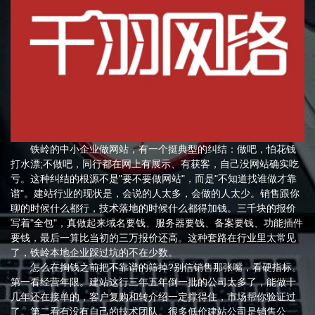
铁岭的中小企业做网站，有一个挺典型的纠结：做吧，怕花钱
打水漂;不做吧，同行都在网上有展示、有获客，自己没网站确实吃
亏。这种纠结的根源不是"要不要做网站"，而是"不知道找谁做才靠
谱"。建站行业的现状是，会说的人太多，会做的人太少。销售跟你
聊的时候什么都行，技术落地的时候什么都得加钱。三千块的报价
写着"全包"，真做起来域名要钱、服务器要钱、备案要钱、功能插件
要钱，最后一算比当初的三万报价还高。这种套路在行业里太常见
了，铁岭本地企业踩过坑的不在少数。
怎么在掏钱之前把不靠谱的筛掉?别信销售那张嘴，看硬指标。
第一看经营年限。建站这行三年五年倒一批的公司太多了，能做十
几年还在接单的，客户复购和转介绍一定撑得住，市场帮你验证过
了。第二看有没有自己的技术团队。很多低价建站公司是销售公