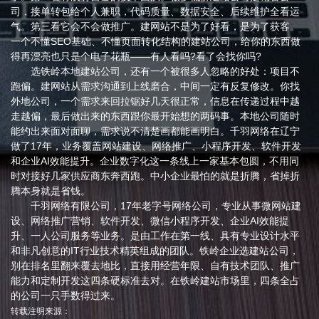
司，接单转包给个人兼职，代码质量、数据安全、后续维护全看运
气。第三看它会不会做推广。建网站不是为了好看，是为了获客。
一个不懂SEO基础、不懂页面转化结构的建站公司，给你的东西做
得再漂亮也只是个电子花瓶——有人看吗?看了会找你吗?
选铁岭本地建站公司，还有一个被很多人忽略的好处：项目不
跑偏。建网站从需求沟通到上线磨合，中间一定有反复修改。你找
外地公司，一个需求来回拉锯好几天很正常，信息在传递过程中越
走越偏，最后做出来的东西跟你最开始想的两码事。本地公司随时
能约出来面对面聊，需求说不清楚画都能画明白。千羽网络在辽宁
做了17年，业务覆盖网站建设、网络推广、小程序开发、软件开发
和企业AI效能提升。企业数字化这一条线上一家基本包圆，不用同
时对接好几家供应商东奔西跑。中小企业最怕的就是折腾，省掉折
腾本身就是省钱。
千羽网络有限公司，17年老字号网络公司，专业从事微网站建
设、网络推广营销、软件开发、微信小程序开发、企业AI效能提
升、一人公司服务等业务。是由工作在第一线、具有专业设计水平
和非凡创意的IT行业技术精英组成的团队。铁岭企业选建站公司，
别在排名里翻来覆去地比，直接用经营年限、自有技术团队、推广
能力和定制开发这四条硬标准去对。在铁岭建站市场里，四条全占
的公司一只手数得过来。
转载注明来源：