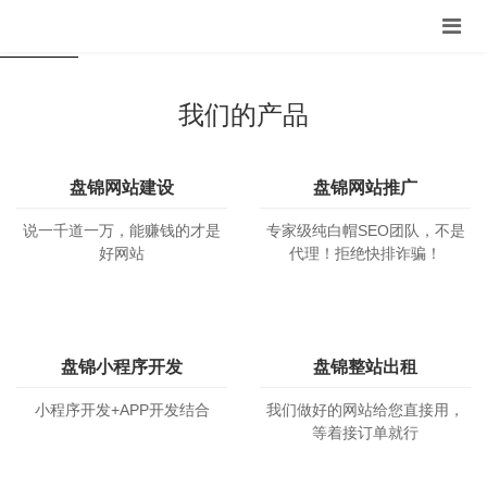
赚
解
服
×
钱
决
务
我们的产品
盘锦网站建设
盘锦网站推广
说一千道一万，能赚钱的才是
专家级纯白帽SEO团队，不是
好网站
代理！拒绝快排诈骗！
盘锦小程序开发
盘锦整站出租
小程序开发+APP开发结合
我们做好的网站给您直接用，
等着接订单就行