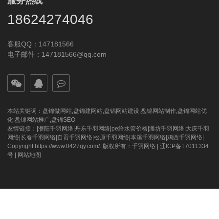
服务热线
18624274046
客服QQ：147181566
电子邮件：147181566@qq.com
本站关键词：
盘锦做网站
,
盘锦建网站
,
盘锦网站建设
,
盘锦网站制作
,
盘锦网站优
化
,
盘锦网站推广
,
盘锦SEO
友情链接：|
濮阳千羽网络
|
丹东千羽网络
|
pe给水管价格
|
潍坊千羽网络
|
大庆千羽
网络
|
长春千羽网络
|
自贡千羽网络
|
松原千羽网络
|
本溪千羽网络
|
鸡西千羽网络
|
Copyright https://www.0427qy.com/. 版权所有：
千羽网络
|
辽ICP备17011334
号
|
网站地图