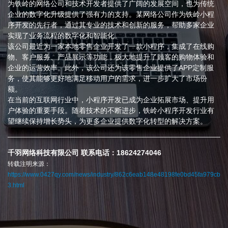
为铁岭的网络公司和技术开发者提供了广阔的发展空间，也为传统
企业的数字化升级提供了强有力的支持。某网络公司作为铁岭小程
序开发的先行者，通过其专业的技术和创新的服务，帮助多家企业
实现了业务流程的数字化和智能化。
该公司最近为一家本地零售企业开发了一款小程序，集成了在线购
物、客户服务、产品展示等功能，极大地提升了顾客的购物体验和
企业的运营效率。此外，该公司还为该零售企业提供了APP定制服
务，使其能够更好地满足移动用户的需求，进一步扩大了市场份
额。
在当前的互联网行业中，小程序开发已成为企业拓展市场、提升用
户体验的重要手段。随着技术的不断进步，铁岭小程序开发行业有
望继续保持增长势头，为更多企业提供数字化转型的解决方案。
千羽网络科技有限公司 联系电话：18624274046
转载注明来源：
https://www.0427qy.com/news/industry/862c6eab148e48198fe0bd45fa979cb
3.html