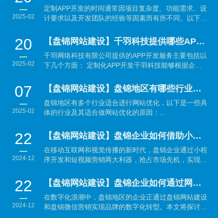
定制APP开发的时间通常因项目复杂度、功能需求、设
2025-02
计要求以及开发团队的经验等因素而有所不同。以下是
大致...
20
【盘锦网站建设】千羽科技提供哪些APP开发服务？
千羽网络科技有限公司提供的APP开发服务主要包括以
2025-02
下几个方面： 定制化APP开发千羽科技能够根据企业
的具体需...
07
【盘锦网站建设】盘锦地区有哪些行业适合做网站优化？
盘锦地区有多个行业适合进行网站优化，以下是一些具
2025-02
体的行业及其适合做网站优化的原因：...
22
【盘锦网站建设】盘锦企业如何借助小程序开发与短视频营销抢占市场先机？
在移动互联网和视觉传播的新时代，盘锦企业通过小程
2024-12
序开发和短视频营销两大利器，抢占市场先机，实现品
牌与销售的...
22
【盘锦网站建设】盘锦企业如何通过网站建设与微信营销实现数字化转型？
在数字化浪潮中，盘锦地区的企业正通过盘锦网站建设
2024-12
和盘锦微信营销实现品牌的数字化转型。本文将探讨如
何利用...