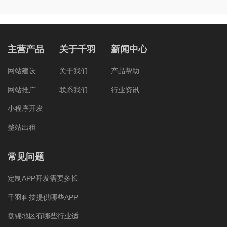
主营产品
关于千羽
新闻中心
网站建设
关于我们
产品帮助
网站推广
联系我们
行业资讯
小程序开发
整站出租
常见问题
定制APP开发需要多长
千羽科技提供哪些APP
盘锦地区有哪些行业适