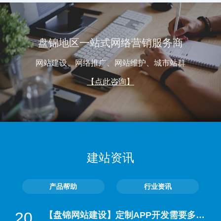
盘锦地区一站式网络营销服务商
网站建设、网络推广、网站维护、城市站群
【点此咨询】
建站资讯
产品帮助
行业资讯
20
【盘锦网站建设】定制APP开发需要多长时间？